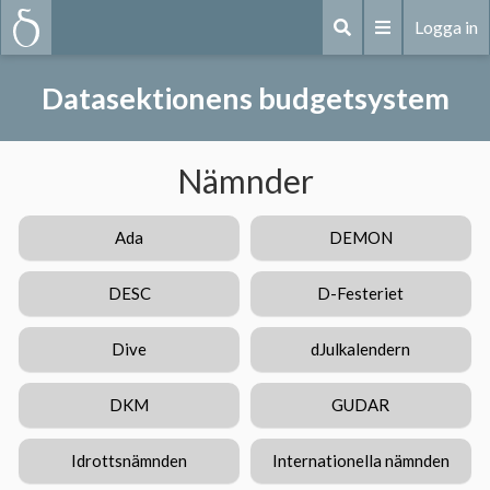
Logga in
Datasektionens budgetsystem
Nämnder
Ada
DEMON
DESC
D-Festeriet
Dive
dJulkalendern
DKM
GUDAR
Idrottsnämnden
Internationella nämnden